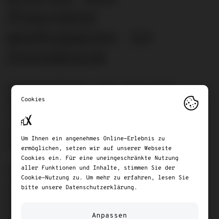
flexible
workspaces in
Innsbruck
Absperrbare und private
Büros, flexibel buchbare
Schreibtische und ein
professioneller
Um Ihnen ein angenehmes Online-Erlebnis zu
Konferenzraum.
ermöglichen, setzen wir auf unserer Webseite
Cookies ein. Für eine uneingeschränkte Nutzung
aller Funktionen und Inhalte, stimmen Sie der
Das boutique coworking
Cookie-Nutzung zu. Um mehr zu erfahren, lesen Sie
besteht aus einer neuen
bitte unsere
Datenschutzerklärung
.
Küche, einem Druck- und
Kopierraum sowie einem
Anpassen